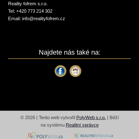
Reality fofrem s.r.o.
Tel: +420 773 214 302
Email:
info@
realityfofrem.cz
Najdete nás také na:
© 2026 | Tento web vytvořil
PolyWeb s.r.o.
| Běží
na systému
Realitní správce