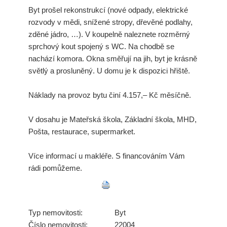
Byt prošel rekonstrukcí (nové odpady, elektrické
rozvody v mědi, snížené stropy, dřevěné podlahy,
zděné jádro, …). V koupelně naleznete rozměrný
sprchový kout spojený s WC. Na chodbě se
nachází komora. Okna směřují na jih, byt je krásně
světlý a prosluněný. U domu je k dispozici hřiště.
Náklady na provoz bytu činí 4.157,– Kč měsíčně.
V dosahu je Mateřská škola, Základní škola, MHD,
Pošta, restaurace, supermarket.
Více informací u makléře. S financováním Vám
rádi pomůžeme.
Typ nemovitosti:
Byt
Číslo nemovitosti:
22004